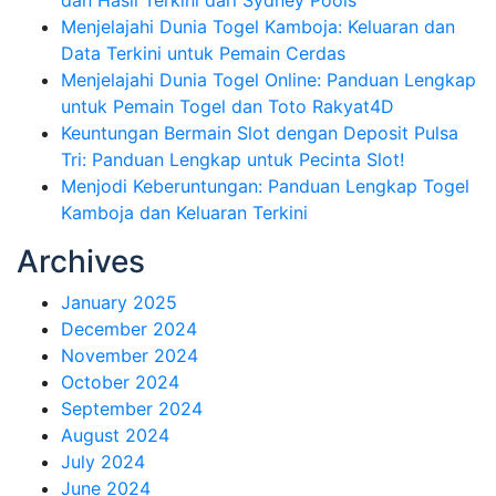
dan Hasil Terkini dari Sydney Pools
Menjelajahi Dunia Togel Kamboja: Keluaran dan
Data Terkini untuk Pemain Cerdas
Menjelajahi Dunia Togel Online: Panduan Lengkap
untuk Pemain Togel dan Toto Rakyat4D
Keuntungan Bermain Slot dengan Deposit Pulsa
Tri: Panduan Lengkap untuk Pecinta Slot!
Menjodi Keberuntungan: Panduan Lengkap Togel
Kamboja dan Keluaran Terkini
Archives
January 2025
December 2024
November 2024
October 2024
September 2024
August 2024
July 2024
June 2024