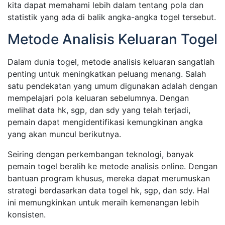
kita dapat memahami lebih dalam tentang pola dan
statistik yang ada di balik angka-angka togel tersebut.
Metode Analisis Keluaran Togel
Dalam dunia togel, metode analisis keluaran sangatlah
penting untuk meningkatkan peluang menang. Salah
satu pendekatan yang umum digunakan adalah dengan
mempelajari pola keluaran sebelumnya. Dengan
melihat data hk, sgp, dan sdy yang telah terjadi,
pemain dapat mengidentifikasi kemungkinan angka
yang akan muncul berikutnya.
Seiring dengan perkembangan teknologi, banyak
pemain togel beralih ke metode analisis online. Dengan
bantuan program khusus, mereka dapat merumuskan
strategi berdasarkan data togel hk, sgp, dan sdy. Hal
ini memungkinkan untuk meraih kemenangan lebih
konsisten.