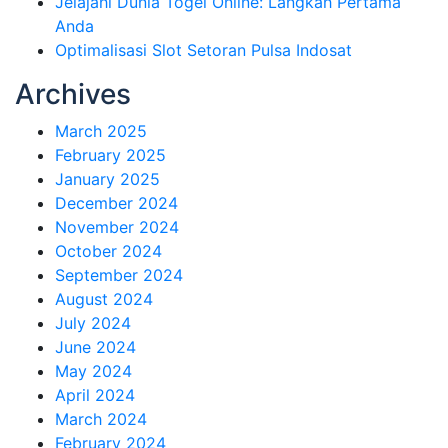
Jelajahi Dunia Togel Online: Langkah Pertama
Anda
Optimalisasi Slot Setoran Pulsa Indosat
Archives
March 2025
February 2025
January 2025
December 2024
November 2024
October 2024
September 2024
August 2024
July 2024
June 2024
May 2024
April 2024
March 2024
February 2024