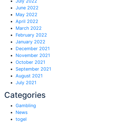
July 2022
June 2022
May 2022
April 2022
March 2022
February 2022
January 2022
December 2021
November 2021
October 2021
September 2021
August 2021
July 2021
Categories
Gambling
News
togel