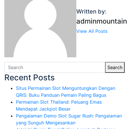
Written by:
adminmountain
View All Posts
Search
Recent Posts
Situs Permainan Slot Menguntungkan Dengan
QRIS: Buku Panduan Pemain Paling Bagus
Permainan Slot Thailand: Peluang Emas
Mendapat Jackpot Besar
Pengalaman Demo Slot Sugar Rush: Pengalaman
yang Sunguh Mengesankan