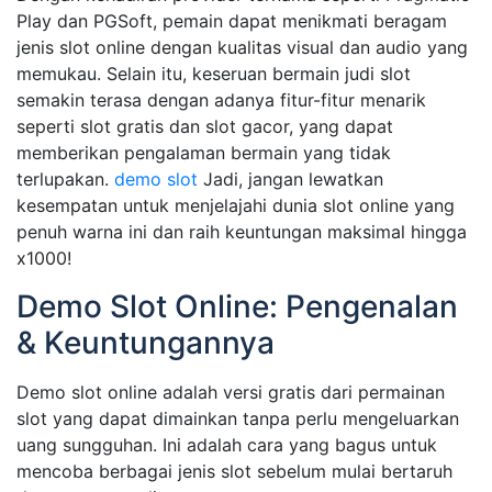
Play dan PGSoft, pemain dapat menikmati beragam
jenis slot online dengan kualitas visual dan audio yang
memukau. Selain itu, keseruan bermain judi slot
semakin terasa dengan adanya fitur-fitur menarik
seperti slot gratis dan slot gacor, yang dapat
memberikan pengalaman bermain yang tidak
terlupakan.
demo slot
Jadi, jangan lewatkan
kesempatan untuk menjelajahi dunia slot online yang
penuh warna ini dan raih keuntungan maksimal hingga
x1000!
Demo Slot Online: Pengenalan
& Keuntungannya
Demo slot online adalah versi gratis dari permainan
slot yang dapat dimainkan tanpa perlu mengeluarkan
uang sungguhan. Ini adalah cara yang bagus untuk
mencoba berbagai jenis slot sebelum mulai bertaruh