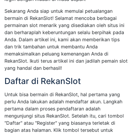
Sekarang Anda siap untuk memulai petualangan
bermain di RekanSlot! Selamat mencoba berbagai
permainan slot menarik yang disediakan oleh situs ini
dan berharaplah keberuntungan selalu berpihak pada
Anda. Dalam artikel ini, kami akan memberikan tips
dan trik tambahan untuk membantu Anda
memaksimalkan peluang kemenangan Anda di
RekanSlot. Ikuti terus artikel ini dan jadilah pemain slot
yang handal dan berhasil!
Daftar di RekanSlot
Untuk bisa bermain di RekanSlot, hal pertama yang
perlu Anda lakukan adalah mendaftar akun. Langkah
pertama dalam proses pendaftaran adalah
mengunjungi situs RekanSlot. Setelah itu, cari tombol
"Daftar" atau "Register" yang biasanya terletak di
bagian atas halaman. Klik tombol tersebut untuk