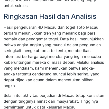
untuk sukses.
Ringkasan Hasil dan Analisis
Hasil pengeluaran 4D Macau dan togel Toto Macau
terbaru menunjukkan tren yang menarik bagi para
pemain dan penggemar togel. Data hasil menunjukkan
bahwa angka-angka yang muncul dalam pengundian
seringkali mengikuti pola tertentu, memberikan
informasi berharga bagi mereka yang ingin mencoba
keberuntungan mereka di masa depan. Melalui analisis
yang mendalam, kami menemukan bahwa angka-
angka tertentu cenderung muncul lebih sering, yang
dapat dijadikan acuan dalam menentukan pilihan
angka.
Selain itu, aktivitas perjudian di Macau tetap konsisten
dengan tingginya minat dari masyarakat. Tingginya
permintaan untuk data keluaran Macau