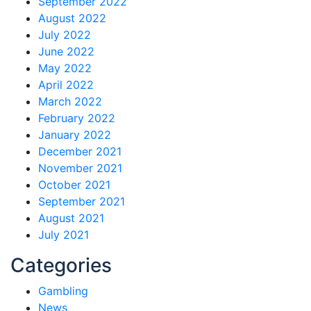
September 2022
August 2022
July 2022
June 2022
May 2022
April 2022
March 2022
February 2022
January 2022
December 2021
November 2021
October 2021
September 2021
August 2021
July 2021
Categories
Gambling
News