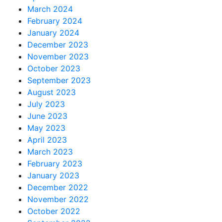
March 2024
February 2024
January 2024
December 2023
November 2023
October 2023
September 2023
August 2023
July 2023
June 2023
May 2023
April 2023
March 2023
February 2023
January 2023
December 2022
November 2022
October 2022